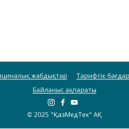
циналық жабдықтар
Тарифтік бағда
Байланыс ақпараты
© 2025 "ҚазМедТех" АҚ