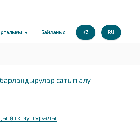
орталығы
Байланыс
KZ
RU
абарландырулар сатып алу
ды өткізу туралы