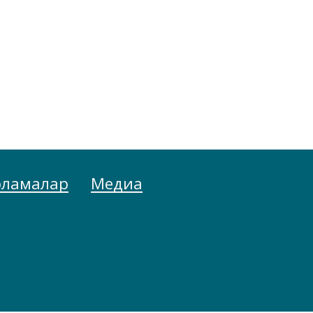
рламалар
Медиа