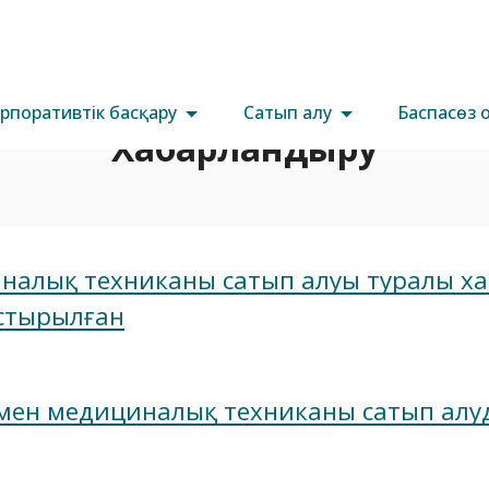
рпоративтік басқару
Сатып алу
Баспасөз 
Хабарландыру
иналық техниканы сатып алуы туралы х
стырылған
лімен медициналық техниканы сатып алу