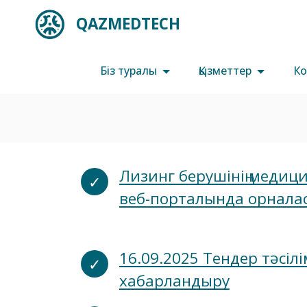
QAZMEDTECH
Біз туралы
Қызметтер
Ко
Лизинг берушінің медиц
веб-порталында орнала
16.09.2025 Тендер тәсі
хабарландыру