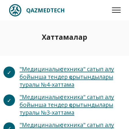
QAZMEDTECH
Хаттамалар
"Медициналық техника" сатып алу
бойынша тендер қорытындылары
туралы №4-хаттама
"Медициналық техника" сатып алу
бойынша тендер қорытындылары
туралы №3-хаттама
"Медициналық техника" сатып алу