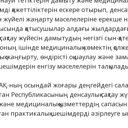
анауи тетіктерін дамыту және медицин
імді қажеттіліктерін ескере отырып, денсау
жүйелі жаңарту мәселелеріне ерекше 
рысында қатысушылар алдағы жылдардағ
 сақтау жүйесін дамытудың негізгі сын-қат
оның ішінде медициналық көмектің қолжет
қ жаңғырту, өндірісті оқшаулау және зам
шешімдерін енгізу мәселелерін талқылады
АҚ-ның осындай жоғары деңгейдегі сала
стан Республикасының денсаулық сақтау жү
және медициналық қызметтердің сапасын
ан практикалық шешімдерді әзірлеуге ық