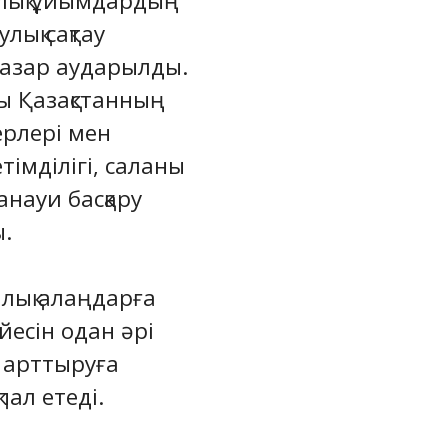
алық ұйымдардың
лық сақтау
назар аударылды.
ы Қазақстанның
ерлері мен
імділігі, саланы
анауи басқару
.
лық алаңдарға
йесін одан әрі
 арттыруға
пал етеді.