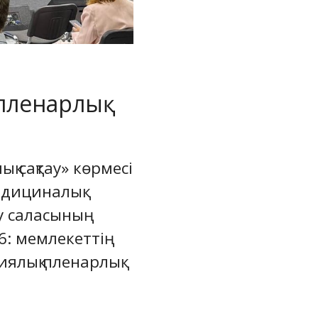
 пленарлық
қ сақтау» көрмесі
едициналық
ау саласының
26: мемлекеттің
иялық пленарлық