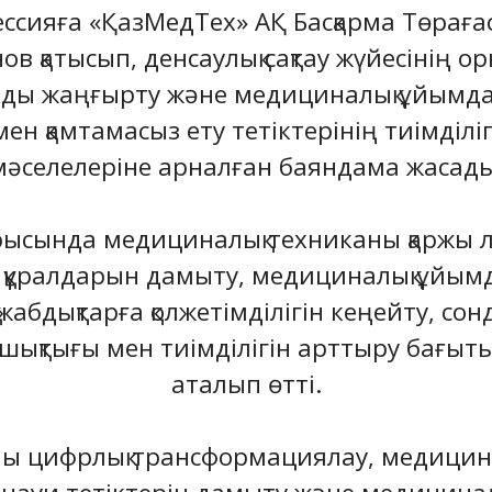
ессияға «ҚазМедТех» АҚ Басқарма Төрағ
 қатысып, денсаулық сақтау жүйесінің о
ды жаңғырту және медициналық ұйымд
ен қамтамасыз ету тетіктерінің тиімділі
мәселелеріне арналған баяндама жасады
ысында медициналық техниканы қаржы л
у құралдарын дамыту, медициналық ұйы
жабдықтарға қолжетімділігін кеңейту, сонд
шықтығы мен тиімділігін арттыру бағыт
аталып өтті.
аны цифрлық трансформациялау, медицин