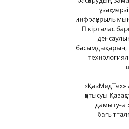
басқарудың зам
ұзақ мерз
инфрақұрылымын 
Пікірталас ба
денсаулық
басымдықтарын, 
технологиялы
«ҚазМедТех» 
қатысуы Қазақ
дамытуға 
бағытталғ