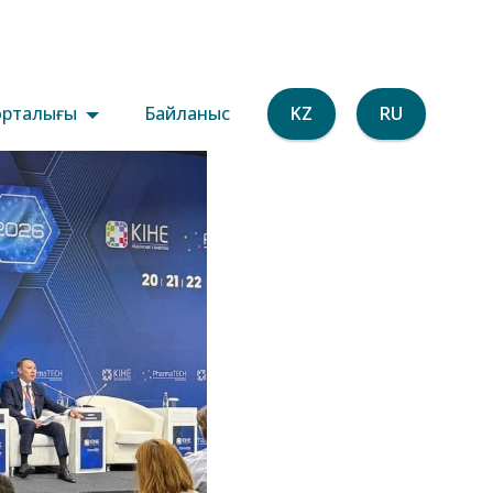
орталығы
Байланыс
KZ
RU