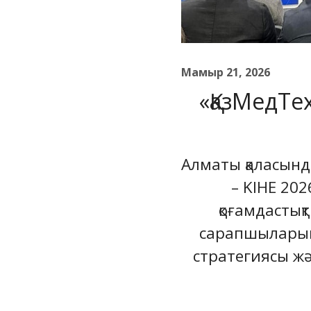
Мамыр 21, 2026
«ҚазМедТе
Алматы қаласында
– KIHE 20
қоғамдастық
сарапшыларын б
стратегиясы жә