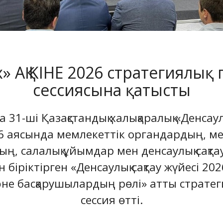
х» АҚ KIHE 2026 стратегиялық
сессиясына қатысты
 31-ші Қазақстандық халықаралық «Денсаулы
26 аясында мемлекеттік органдардың, м
тың, салалық ұйымдар мен денсаулық сақт
іріктірген «Денсаулық сақтау жүйесі 20
не басқарушылардың рөлі» атты стратег
сессия өтті.