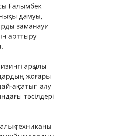
асы Ғалымбек
рнықты дамуы,
арды заманауи
гін арттыру
.
изингі арқылы
мдардың жоғары
ай-ақ сатып алу
ындағы тәсілдері
алық техниканы