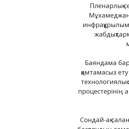
Пленарлық с
Мұхамеджанов
инфрақұрылым
жабдықтарм
Баяндама бар
қамтамасыз ет
технологиялық 
процестерінің а
Сондай-ақ сал